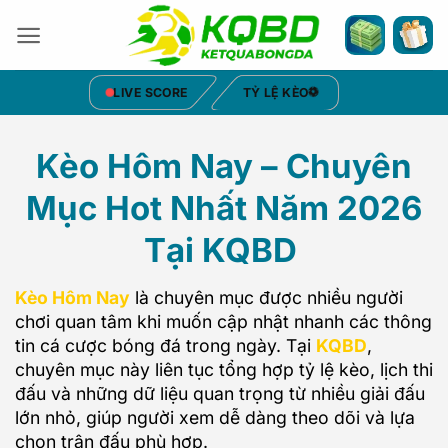
Bỏ
qua
nội
dung
LIVE SCORE
TỶ LỆ KÈO
Kèo Hôm Nay – Chuyên
Mục Hot Nhất Năm 2026
Tại KQBD
Kèo Hôm Nay
là chuyên mục được nhiều người
chơi quan tâm khi muốn cập nhật nhanh các thông
tin cá cược bóng đá trong ngày. Tại
KQBD
,
chuyên mục này liên tục tổng hợp tỷ lệ kèo, lịch thi
đấu và những dữ liệu quan trọng từ nhiều giải đấu
lớn nhỏ, giúp người xem dễ dàng theo dõi và lựa
chọn trận đấu phù hợp.