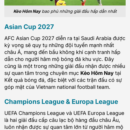
Kèo Hôm Nay
bao phủ những giải đấu hấp dẫn nhất
Asian Cup 2027
AFC Asian Cup 2027 diễn ra tại Saudi Arabia được
kỳ vọng sẽ quy tụ những đội tuyển mạnh nhất
châu Á, mang đến bầu không khí cạnh tranh hấp
dẫn cho người hâm mộ bóng đá khu vực. Đây
cũng là một trong những giải đấu nhận được nhiều
sự quan tâm trong chuyên mục
Kèo Hôm Nay
tại
Kết quả bóng đá, đặc biệt với các trận đấu có sự
góp mặt của Vietnam national football team.
Champions League & Europa League
UEFA Champions League và UEFA Europa League
là hai giải đấu cấp câu lạc bộ hàng đầu châu Âu,
luôn nhận được sự quan tâm lớn từ người hâm mộ