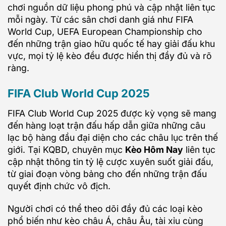
chơi nguồn dữ liệu phong phú và cập nhật liên tục
mỗi ngày. Từ các sân chơi danh giá như FIFA
World Cup, UEFA European Championship cho
đến những trận giao hữu quốc tế hay giải đấu khu
vực, mọi tỷ lệ kèo đều được hiển thị đầy đủ và rõ
ràng.
FIFA Club World Cup 2025
FIFA Club World Cup 2025 được kỳ vọng sẽ mang
đến hàng loạt trận đấu hấp dẫn giữa những câu
lạc bộ hàng đầu đại diện cho các châu lục trên thế
giới. Tại KQBD, chuyên mục
Kèo Hôm Nay
liên tục
cập nhật thông tin tỷ lệ cược xuyên suốt giải đấu,
từ giai đoạn vòng bảng cho đến những trận đấu
quyết định chức vô địch.
Người chơi có thể theo dõi đầy đủ các loại kèo
phổ biến như kèo châu Á, châu Âu, tài xỉu cùng