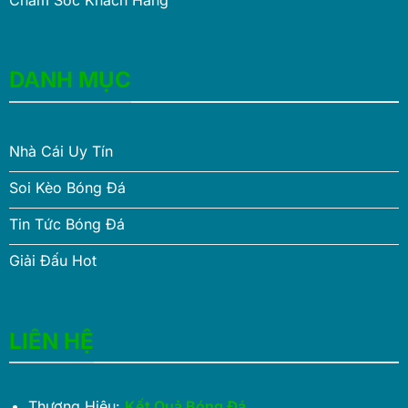
DANH MỤC
Nhà Cái Uy Tín
Soi Kèo Bóng Đá
Tin Tức Bóng Đá
Giải Đấu Hot
LIÊN HỆ
Thương Hiệu:
Kết Quả Bóng Đá