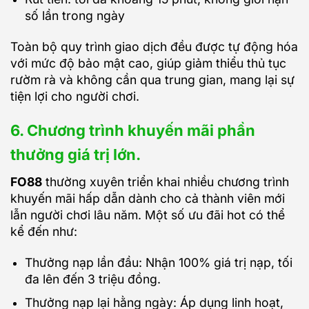
số lần trong ngày
Toàn bộ quy trình giao dịch đều được tự động hóa
với mức độ bảo mật cao, giúp giảm thiểu thủ tục
rườm rà và không cần qua trung gian, mang lại sự
tiện lợi cho người chơi.
6. Chương trình khuyến mãi phần
thưởng giá trị lớn.
FO88
thường xuyên triển khai nhiều chương trình
khuyến mãi hấp dẫn dành cho cả thành viên mới
lẫn người chơi lâu năm. Một số ưu đãi hot có thể
kể đến như:
Thưởng nạp lần đầu: Nhận 100% giá trị nạp, tối
đa lên đến 3 triệu đồng.
Thưởng nạp lại hằng ngày: Áp dụng linh hoạt,