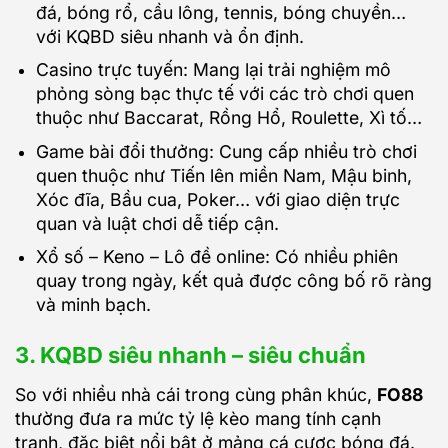
đá, bóng rổ, cầu lông, tennis, bóng chuyền…
với KQBD siêu nhanh và ổn định.
Casino trực tuyến: Mang lại trải nghiệm mô
phỏng sòng bạc thực tế với các trò chơi quen
thuộc như Baccarat, Rồng Hổ, Roulette, Xì tố…
Game bài đổi thưởng: Cung cấp nhiều trò chơi
quen thuộc như Tiến lên miền Nam, Mậu binh,
Xóc đĩa, Bầu cua, Poker… với giao diện trực
quan và luật chơi dễ tiếp cận.
Xổ số – Keno – Lô đề online: Có nhiều phiên
quay trong ngày, kết quả được công bố rõ ràng
và minh bạch.
3. KQBD siêu nhanh – siêu chuẩn
So với nhiều nhà cái trong cùng phân khúc,
FO88
thường đưa ra mức tỷ lệ kèo mang tính cạnh
tranh, đặc biệt nổi bật ở mảng cá cược bóng đá.