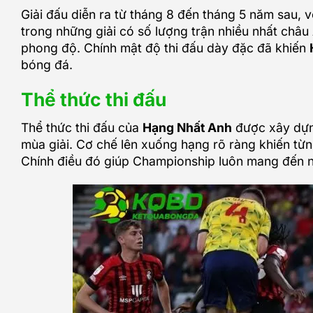
Giải đấu diễn ra từ tháng 8 đến tháng 5 năm sau, v
trong những giải có số lượng trận nhiều nhất châu 
phong độ. Chính mật độ thi đấu dày đặc đã khiến
bóng đá.
Thể thức thi đấu
Thể thức thi đấu của
Hạng Nhất Anh
được xây dựng
mùa giải. Cơ chế lên xuống hạng rõ ràng khiến từn
Chính điều đó giúp Championship luôn mang đến nh