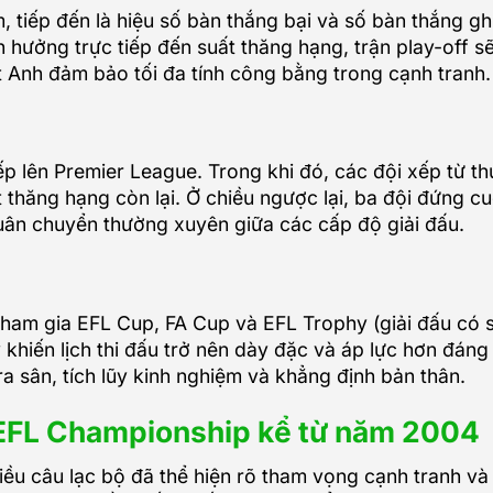
, tiếp đến là hiệu số bàn thắng bại và số bàn thắng gh
hưởng trực tiếp đến suất thăng hạng, trận play-off s
 Anh đảm bảo tối đa tính công bằng trong cạnh tranh.
ếp lên Premier League. Trong khi đó, các đội xếp từ t
 thăng hạng còn lại. Ở chiều ngược lại, ba đội đứng c
luân chuyển thường xuyên giữa các cấp độ giải đấu.
tham gia EFL Cup, FA Cup và EFL Trophy (giải đấu có 
 khiến lịch thi đấu trở nên dày đặc và áp lực hơn đáng
ra sân, tích lũy kinh nghiệm và khẳng định bản thân.
a EFL Championship kể từ năm 2004
iều câu lạc bộ đã thể hiện rõ tham vọng cạnh tranh và