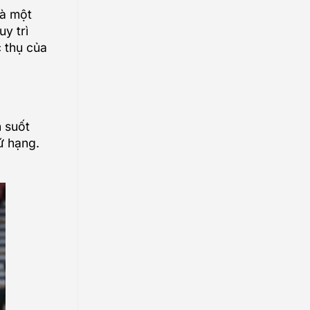
là một
y trì
 thụ của
 suốt
ứ hạng.