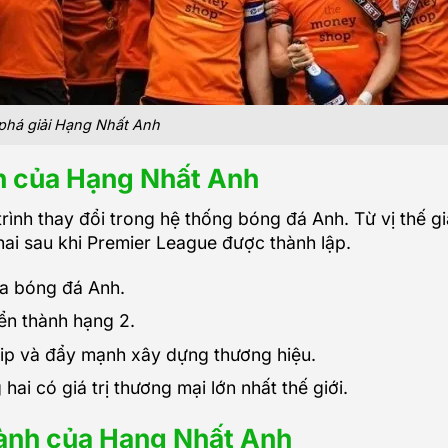
há giải Hạng Nhất Anh
ển của Hạng Nhất Anh
trình thay đổi trong hệ thống bóng đá Anh. Từ vị thế gi
 hai sau khi Premier League được thành lập.
của bóng đá Anh.
yển thành hạng 2.
hip và đẩy mạnh xây dựng thương hiệu.
ai có giá trị thương mại lớn nhất thế giới.
hành của Hạng Nhất Anh