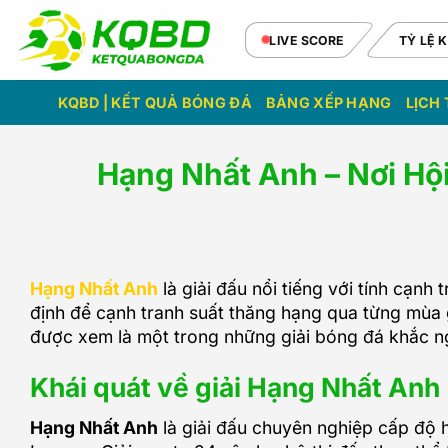
Bỏ
qua
LIVE SCORE
TỶ LỆ 
nội
dung
KQBD | KẾT QUẢ BÓNG ĐÁ
BẢNG XẾP HẠNG
LỊCH 
Hạng Nhất Anh – Nơi H
Hạng Nhất Anh
là giải đấu nổi tiếng với tính cạnh 
định để cạnh tranh suất thăng hạng qua từng mùa 
được xem là một trong những giải bóng đá khắc ngh
Khái quát về giải Hạng Nhất Anh
Hạng Nhất Anh
là giải đấu chuyên nghiệp cấp độ 