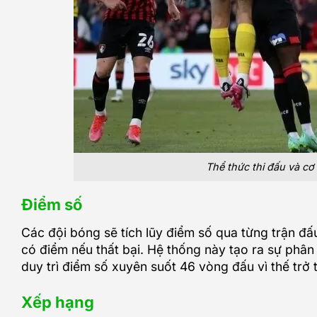
Thể thức thi đấu và c
Điểm số
Các đội bóng sẽ tích lũy điểm số qua từng trận đấ
có điểm nếu thất bại. Hệ thống này tạo ra sự phân 
duy trì điểm số xuyên suốt 46 vòng đấu vì thế trở 
Xếp hạng