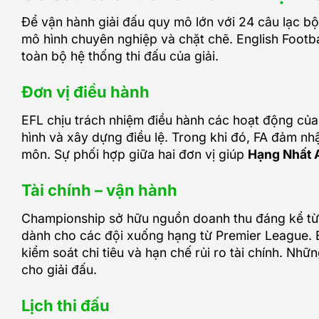
Để vận hành giải đấu quy mô lớn với 24 câu lạc b
mô hình chuyên nghiệp và chặt chẽ. English Footba
toàn bộ hệ thống thi đấu của giải.
Đơn vị điều hành
EFL chịu trách nhiệm điều hành các hoạt động của
hình và xây dựng điều lệ. Trong khi đó, FA đảm nhậ
môn. Sự phối hợp giữa hai đơn vị giúp
Hạng Nhất 
Tài chính – vận hành
Championship sở hữu nguồn doanh thu đáng kể từ
dành cho các đội xuống hạng từ Premier League. B
kiểm soát chi tiêu và hạn chế rủi ro tài chính. Nh
cho giải đấu.
Lịch thi đấu