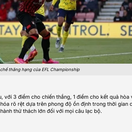
ơ chế thăng hạng của EFL Championship
u, với 3 điểm cho chiến thắng, 1 điểm cho kết quả hòa
hóa rõ rệt dựa trên phong độ ổn định trong thời gian d
thành thử thách lớn đối với mọi câu lạc bộ.