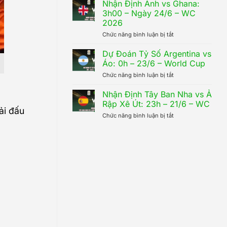
Nhận Định Anh vs Ghana:
Điển:
Scotland
6h
3h00 – Ngày 24/6 – WC
vs
–
2026
Brazil:
26/6
5h
–
Chức năng bình luận bị tắt
ở
–
WC
Nhận
25/6
Định
Dự Đoán Tỷ Số Argentina vs
–
Anh
World
Áo: 0h – 23/6 – World Cup
vs
Cup
Ghana:
Chức năng bình luận bị tắt
ở
2026
3h00
Dự
–
Đoán
Nhận Định Tây Ban Nha vs Ả
Ngày
Tỷ
Rập Xê Út: 23h – 21/6 – WC
24/6
Số
ải đấu
–
Argentina
Chức năng bình luận bị tắt
ở
WC
vs
Nhận
2026
Áo:
Định
0h
Tây
–
Ban
23/6
Nha
–
vs
World
Ả
Cup
Rập
Xê
Út:
23h
–
21/6
–