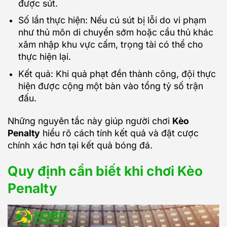
được sút.
Số lần thực hiện: Nếu cú sút bị lỗi do vi phạm
như thủ môn di chuyển sớm hoặc cầu thủ khác
xâm nhập khu vực cấm, trọng tài có thể cho
thực hiện lại.
Kết quả: Khi quả phạt đền thành công, đội thực
hiện được cộng một bàn vào tổng tỷ số trận
đấu.
Những nguyên tắc này giúp người chơi
Kèo
Penalty
hiểu rõ cách tính kết quả và đặt cược
chính xác hơn tại kết quả bóng đá.
Quy định cần biết khi chơi Kèo
Penalty