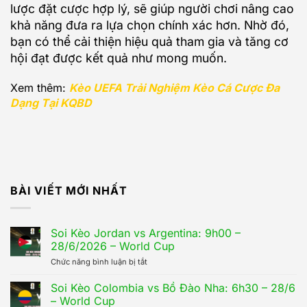
lược đặt cược hợp lý, sẽ giúp người chơi nâng cao
khả năng đưa ra lựa chọn chính xác hơn. Nhờ đó,
bạn có thể cải thiện hiệu quả tham gia và tăng cơ
hội đạt được kết quả như mong muốn.
Xem thêm:
Kèo UEFA Trải Nghiệm Kèo Cá Cược Đa
Dạng Tại KQBD
BÀI VIẾT MỚI NHẤT
Soi Kèo Jordan vs Argentina: 9h00 –
28/6/2026 – World Cup
Chức năng bình luận bị tắt
ở
Soi
Kèo
Soi Kèo Colombia vs Bồ Đào Nha: 6h30 – 28/6
Jordan
– World Cup
vs