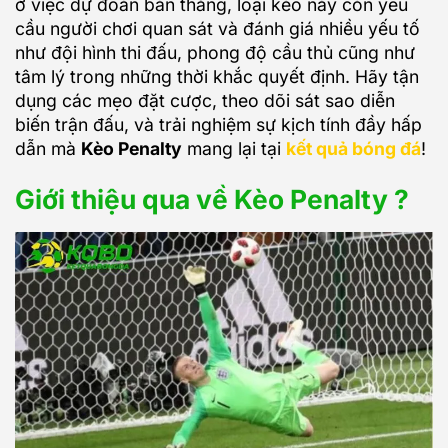
ở việc dự đoán bàn thắng, loại kèo này còn yêu
cầu người chơi quan sát và đánh giá nhiều yếu tố
như đội hình thi đấu, phong độ cầu thủ cũng như
tâm lý trong những thời khắc quyết định. Hãy tận
dụng các mẹo đặt cược, theo dõi sát sao diễn
biến trận đấu, và trải nghiệm sự kịch tính đầy hấp
dẫn mà
Kèo Penalty
mang lại tại
kết quả bóng đá
!
Giới thiệu qua về Kèo Penalty ?