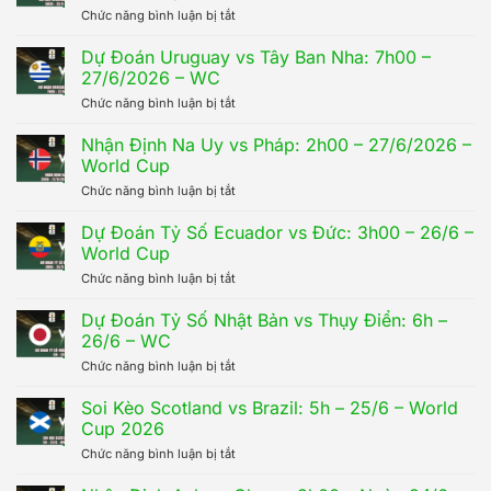
Argentina:
Chức năng bình luận bị tắt
ở
9h00
Soi
–
Kèo
Dự Đoán Uruguay vs Tây Ban Nha: 7h00 –
28/6/2026
Colombia
27/6/2026 – WC
–
vs
World
Bồ
Chức năng bình luận bị tắt
ở
Cup
Đào
Dự
Nha:
Đoán
Nhận Định Na Uy vs Pháp: 2h00 – 27/6/2026 –
6h30
Uruguay
World Cup
–
vs
28/6
Tây
Chức năng bình luận bị tắt
ở
–
Ban
Nhận
World
Nha:
Định
Dự Đoán Tỷ Số Ecuador vs Đức: 3h00 – 26/6 –
Cup
7h00
Na
World Cup
–
Uy
27/6/2026
vs
Chức năng bình luận bị tắt
ở
–
Pháp:
Dự
WC
2h00
Đoán
Dự Đoán Tỷ Số Nhật Bản vs Thụy Điển: 6h –
–
Tỷ
26/6 – WC
27/6/2026
Số
–
Ecuador
Chức năng bình luận bị tắt
ở
World
vs
Dự
Cup
Đức:
Đoán
Soi Kèo Scotland vs Brazil: 5h – 25/6 – World
3h00
Tỷ
Cup 2026
–
Số
26/6
Nhật
Chức năng bình luận bị tắt
ở
–
Bản
Soi
World
vs
Kèo