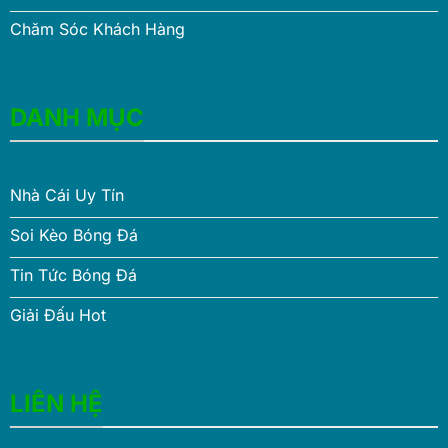
Chăm Sóc Khách Hàng
DANH MỤC
Nhà Cái Uy Tín
Soi Kèo Bóng Đá
Tin Tức Bóng Đá
Giải Đấu Hot
LIÊN HỆ