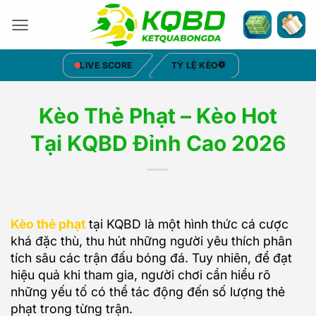
Bỏ
qua
nội
dung
LIVE SCORE
TỶ LỆ KÈO
Kèo Thẻ Phạt – Kèo Hot
Tại KQBD Đỉnh Cao 2026
Kèo thẻ phạt
tại KQBD là một hình thức cá cược
khá đặc thù, thu hút những người yêu thích phân
tích sâu các trận đấu bóng đá. Tuy nhiên, để đạt
hiệu quả khi tham gia, người chơi cần hiểu rõ
những yếu tố có thể tác động đến số lượng thẻ
phạt trong từng trận.