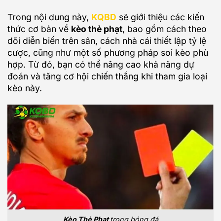
Trong nội dung này,
KQBD
sẽ giới thiệu các kiến
thức cơ bản về
kèo thẻ phạt
, bao gồm cách theo
dõi diễn biến trên sân, cách nhà cái thiết lập tỷ lệ
cược, cũng như một số phương pháp soi kèo phù
hợp. Từ đó, bạn có thể nâng cao khả năng dự
đoán và tăng cơ hội chiến thắng khi tham gia loại
kèo này.
Kèo Thẻ Phạt
trong bóng đá