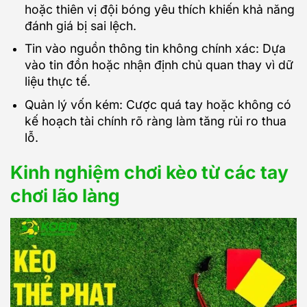
hoặc thiên vị đội bóng yêu thích khiến khả năng
đánh giá bị sai lệch.
Tin vào nguồn thông tin không chính xác: Dựa
vào tin đồn hoặc nhận định chủ quan thay vì dữ
liệu thực tế.
Quản lý vốn kém: Cược quá tay hoặc không có
kế hoạch tài chính rõ ràng làm tăng rủi ro thua
lỗ.
Kinh nghiệm chơi kèo từ các tay
chơi lão làng