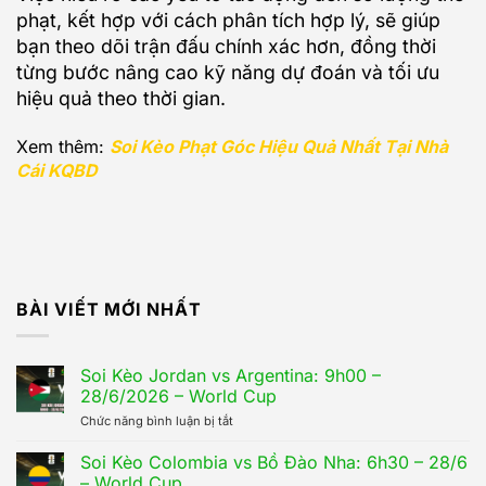
phạt, kết hợp với cách phân tích hợp lý, sẽ giúp
bạn theo dõi trận đấu chính xác hơn, đồng thời
từng bước nâng cao kỹ năng dự đoán và tối ưu
hiệu quả theo thời gian.
Xem thêm:
Soi Kèo Phạt Góc Hiệu Quả Nhất Tại Nhà
Cái KQBD
BÀI VIẾT MỚI NHẤT
Soi Kèo Jordan vs Argentina: 9h00 –
28/6/2026 – World Cup
Chức năng bình luận bị tắt
ở
Soi
Kèo
Soi Kèo Colombia vs Bồ Đào Nha: 6h30 – 28/6
Jordan
– World Cup