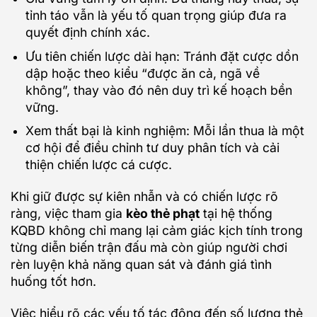
tỉnh táo vẫn là yếu tố quan trọng giúp đưa ra
quyết định chính xác.
Ưu tiên chiến lược dài hạn: Tránh đặt cược dồn
dập hoặc theo kiểu “được ăn cả, ngã về
không”, thay vào đó nên duy trì kế hoạch bền
vững.
Xem thất bại là kinh nghiệm: Mỗi lần thua là một
cơ hội để điều chỉnh tư duy phân tích và cải
thiện chiến lược cá cược.
Khi giữ được sự kiên nhẫn và có chiến lược rõ
ràng, việc tham gia
kèo thẻ phạt
tại hệ thống
KQBD không chỉ mang lại cảm giác kịch tính trong
từng diễn biến trận đấu mà còn giúp người chơi
rèn luyện khả năng quan sát và đánh giá tình
huống tốt hơn.
Việc hiểu rõ các yếu tố tác động đến số lượng thẻ