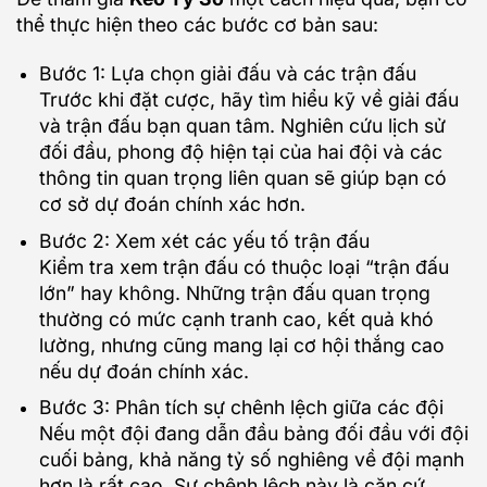
thể thực hiện theo các bước cơ bản sau:
Bước 1: Lựa chọn giải đấu và các trận đấu
Trước khi đặt cược, hãy tìm hiểu kỹ về giải đấu
và trận đấu bạn quan tâm. Nghiên cứu lịch sử
đối đầu, phong độ hiện tại của hai đội và các
thông tin quan trọng liên quan sẽ giúp bạn có
cơ sở dự đoán chính xác hơn.
Bước 2: Xem xét các yếu tố trận đấu
Kiểm tra xem trận đấu có thuộc loại “trận đấu
lớn” hay không. Những trận đấu quan trọng
thường có mức cạnh tranh cao, kết quả khó
lường, nhưng cũng mang lại cơ hội thắng cao
nếu dự đoán chính xác.
Bước 3: Phân tích sự chênh lệch giữa các đội
Nếu một đội đang dẫn đầu bảng đối đầu với đội
cuối bảng, khả năng tỷ số nghiêng về đội mạnh
hơn là rất cao. Sự chênh lệch này là căn cứ