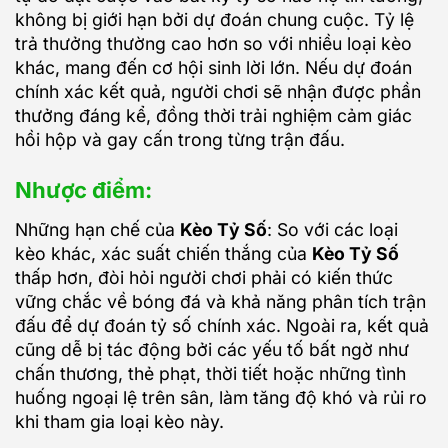
không bị giới hạn bởi dự đoán chung cuộc. Tỷ lệ
trả thưởng thường cao hơn so với nhiều loại kèo
khác, mang đến cơ hội sinh lời lớn. Nếu dự đoán
chính xác kết quả, người chơi sẽ nhận được phần
thưởng đáng kể, đồng thời trải nghiệm cảm giác
hồi hộp và gay cấn trong từng trận đấu.
Nhược điểm:
Những hạn chế của
Kèo Tỷ Số
: So với các loại
kèo khác, xác suất chiến thắng của
Kèo Tỷ Số
thấp hơn, đòi hỏi người chơi phải có kiến thức
vững chắc về bóng đá và khả năng phân tích trận
đấu để dự đoán tỷ số chính xác. Ngoài ra, kết quả
cũng dễ bị tác động bởi các yếu tố bất ngờ như
chấn thương, thẻ phạt, thời tiết hoặc những tình
huống ngoại lệ trên sân, làm tăng độ khó và rủi ro
khi tham gia loại kèo này.