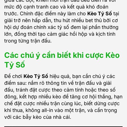
mức độ cạnh tranh cao và kết quả khó đoán
trước. Chính đặc điểm này làm cho
Kèo Tỷ Số
tại
giải trở nên hấp dẫn, thu hút nhiều bet thủ bởi cơ
hội dự đoán chính xác tỷ số đem lại phần thưởng
lớn, đồng thời tạo cảm giác hồi hộp và kịch tính
trong từng trận đấu.
Các chú ý cần biết khi cược Kèo
Tỷ Số
Để chơi
Kèo Tỷ Số
hiệu quả, bạn cần chú ý các
điểm sau: nắm rõ thông tin về trận đấu và giải
đấu, tránh đặt cược theo cảm tính hoặc theo số
đông, kết hợp nhiều kèo để tăng cơ hội thắng, hạn
chế đặt cược nhiều trận cùng lúc, biết dừng cược
khi thua, không all-in vào một trận, và cẩn trọng
với các bẫy kèo của nhà cái.