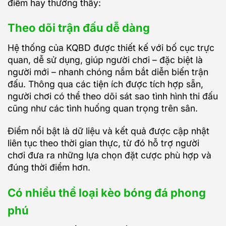
điểm hay thường thấy:
Theo dõi trận đấu dễ dàng
Hệ thống của KQBD được thiết kế với bố cục trực
quan, dễ sử dụng, giúp người chơi – đặc biệt là
người mới – nhanh chóng nắm bắt diễn biến trận
đấu. Thông qua các tiện ích được tích hợp sẵn,
người chơi có thể theo dõi sát sao tình hình thi đấu
cũng như các tình huống quan trọng trên sân.
Điểm nổi bật là dữ liệu và kết quả được cập nhật
liên tục theo thời gian thực, từ đó hỗ trợ người
chơi đưa ra những lựa chọn đặt cược phù hợp và
đúng thời điểm hơn.
Có nhiều thể loại kèo bóng đá phong
phú