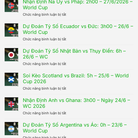
Nhận Định Na Uy vs Pháp: 2h00 – 27/6/2026 –
6h30
Uruguay
World Cup
–
vs
28/6
Tây
Chức năng bình luận bị tắt
ở
–
Ban
Nhận
World
Nha:
Định
Dự Đoán Tỷ Số Ecuador vs Đức: 3h00 – 26/6 –
Cup
7h00
Na
World Cup
–
Uy
27/6/2026
vs
Chức năng bình luận bị tắt
ở
–
Pháp:
Dự
WC
2h00
Đoán
Dự Đoán Tỷ Số Nhật Bản vs Thụy Điển: 6h –
–
Tỷ
26/6 – WC
27/6/2026
Số
–
Ecuador
Chức năng bình luận bị tắt
ở
World
vs
Dự
Cup
Đức:
Đoán
Soi Kèo Scotland vs Brazil: 5h – 25/6 – World
3h00
Tỷ
Cup 2026
–
Số
26/6
Nhật
Chức năng bình luận bị tắt
ở
–
Bản
Soi
World
vs
Kèo
Nhận Định Anh vs Ghana: 3h00 – Ngày 24/6 –
Cup
Thụy
Scotland
WC 2026
Điển:
vs
6h
Brazil:
Chức năng bình luận bị tắt
ở
–
5h
Nhận
26/6
–
Định
Dự Đoán Tỷ Số Argentina vs Áo: 0h – 23/6 –
–
25/6
Anh
WC
World Cup
–
vs
World
Ghana:
Chức năng bình luận bị tắt
ở